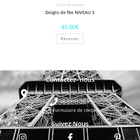
Cours de couture
Doigts de fée NIVEAU 3
45.00
€
Réserver
Contactez- nous
1 Rue de la Grande Allée 77990 Mauregard
06-63-91-28-95
Formulaire de contact
Suivez Nous