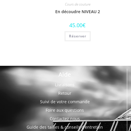
Cours de couture
En découdre NIVEAU 2
45.00
€
Réserver
Aide
Livraisons
Retour
Suivi de votre commande
Foire aux questions
Contactez nous
Guide des tailles & conseils d’entretien