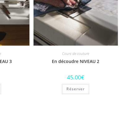
e
Cours de couture
VEAU 3
En découdre NIVEAU 2
45.00
€
Réserver